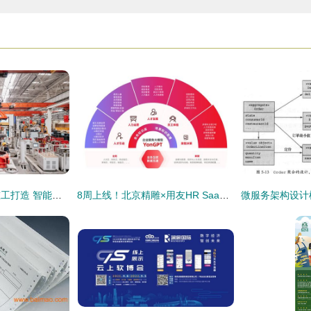
华天软件助力三一重工打造 智能大脑fcc ,获评全国首个 灯塔工厂
8周上线！北京精雕×用友HR SaaS项目落地，赋能智造企业人力数智化升级