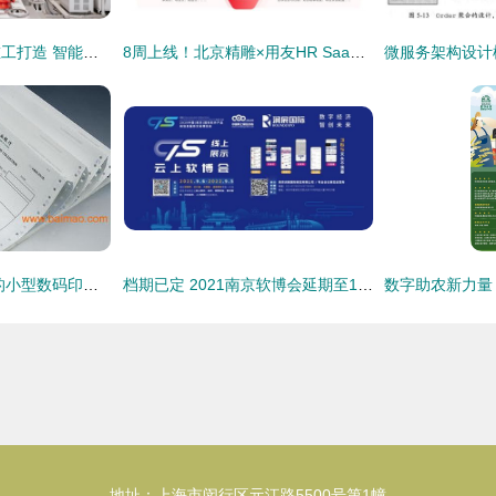
华天软件助力三一重工打造 智能大脑fcc ,获评全国首个 灯塔工厂
8周上线！北京精雕×用友HR SaaS项目落地，赋能智造企业人力数智化升级
自助科技 全国热销的小型数码印刷机，可印各类单据，助力高效数字内容制作
档期已定 2021南京软博会延期至12月15-18日举办，聚焦数字内容制作服务
地址：上海市闵行区元江路5500号第1幢