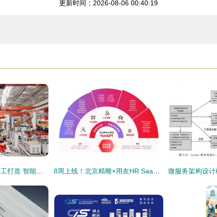
更新时间：2026-08-06 00:40:19
华天软件助力三一重工打造 智能大脑fcc ,获评全国首个 灯塔工厂
8周上线！北京精雕×用友HR SaaS项目落地，赋能智造企业人力数智化升级